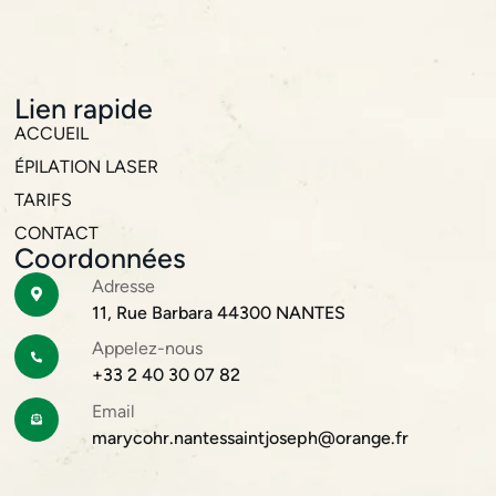
Lien rapide
ACCUEIL
ÉPILATION LASER
TARIFS
CONTACT
Coordonnées
Adresse
CENTRE LASER À REZÉ : DÉCOUVREZ
CE
L’INSTITUT MARY COHR
IN
11, Rue Barbara 44300 NANTES
L’
L’Institut Mary Cohr, situé à Nantes, est un centre laser
Appelez-nous
L’I
renommé spécialisé dans l’épilation laser. Avec un
+33 2 40 30 07 82
sit
engagement envers la...
Email
env
Lire la suite
marycohr.nantessaintjoseph@orange.fr
Lir