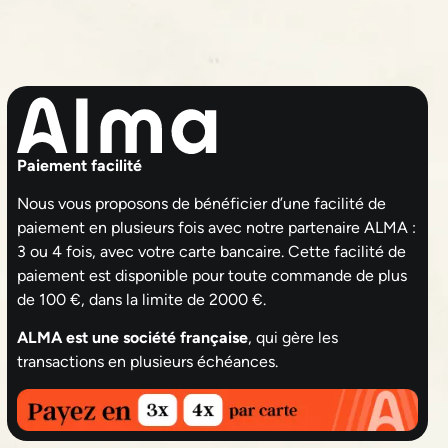
Paiement facilité
Nous vous proposons de bénéficier d’une facilité de
paiement en plusieurs fois avec notre partenaire ALMA :
3 ou 4 fois, avec votre carte bancaire. Cette facilité de
NTRE LASER À SAINT-HERBLAIN :
CENT
paiement est disponible pour toute commande de plus
STITUT MARY COHR EXPERT DANS
CENT
de 100 €, dans la limite de 2000 €.
ÉPILATIONS DÉFINITIVE
MAR
nstitut Mary Cohr est un centre laser de référence
L’Insti
ALMA est une société française
, qui gère les
ué à Nantes et desservant Saint-Herblain et ses
ville, 
transactions en plusieurs échéances.
irons. Spécialisé dans...
Avec un
e la suite
Lire la 