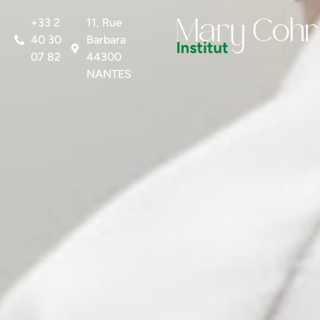
+33 2
11, Rue
40 30
Barbara
07 82
44300
NANTES