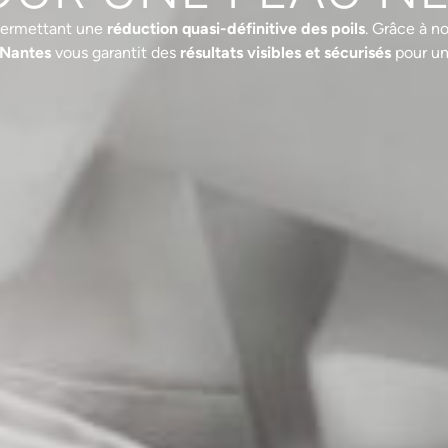
 permettant une
réduction quasi-définitive des poils
. Grâce à n
 Nantes
vous garantit des
résultats visibles et sécurisés
pour un