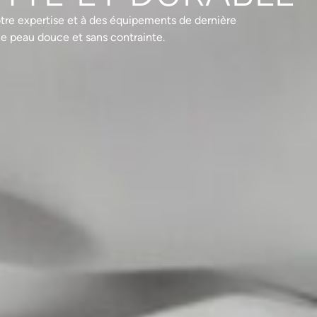
otre expertise et à des équipements de dernière
e peau douce et sans contrainte.